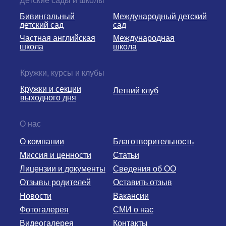
Детские сады и школы
Бивингальный
Международный детский
детский сад
сад
Частная английская
Международная
школа
школа
Кружки, курсы и клубы
Кружки и секции
Летний клуб
выходного дня
О нас
О компании
Благотворительность
Миссия и ценности
Статьи
Лицензии и документы
Сведения об ОО
Отзывы родителей
Оставить отзыв
Новости
Вакансии
Фотогалерея
СМИ о нас
Видеогалерея
Контакты