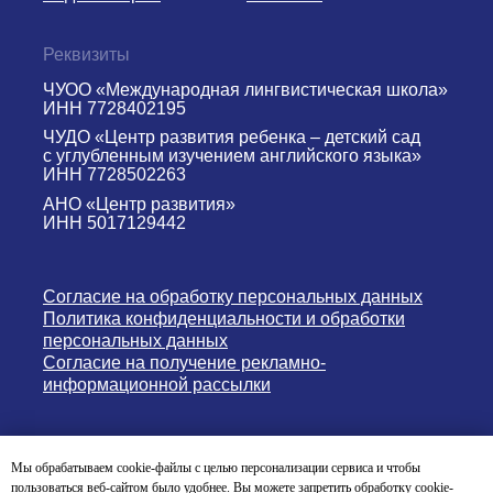
Реквизиты
ЧУОО «Международная лингвистическая школа»
ИНН 7728402195
ЧУДО «Центр развития ребенка – детский сад
с углубленным изучением английского языка»
ИНН 7728502263
АНО «Центр развития»
ИНН 5017129442
Согласие на обработку персональных данных
Политика конфиденциальности и обработки
персональных данных
Согласие на получение рекламно-
информационной рассылки
Версия для слабовидящих
Мы обрабатываем cookie-файлы с целью персонализации сервиса и чтобы
пользоваться веб-сайтом было удобнее. Вы можете запретить обработку cookie-
© English Nursery & Primary School 2004-2026