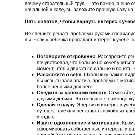
почему старательный труд — это важно, а еще о
начальной школе, вы заложите прочную базу на
Пять советов, чтобы вернуть интерес к учеб
Не спешите решать проблемы руками специалисто
вы. Если у ребенка пропадает интерес к учебе,
Поговорите откровенно.
Расспросите реб
почувствовал, что больше не хочет учиться
момент, чтобы двигаться дальше и понять, 
Расскажите о себе.
Школьнику важно видеть
вы испытывали апатию, проблемы с мотива
более ценными для него.
Следите за успехами вместе.
Отмечайте д
другими детьми. Это повышает самооценку 
Сделайте паузу.
Энергия и интерес к учеб
путешествие или несколько спокойных дне
и отдых.
Ищите вдохновение и мотивацию.
Кроме
сформировать собственные интересы и разв
попробуйте сменить класс, школу или подо