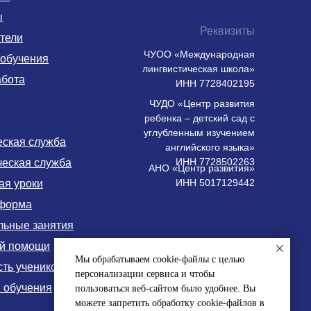
ы
Реквизиты
тели
ЧУОО «Международная
 обучения
лингвистическая школа»
абота
ИНН 7728402195
ЧУДО «Центр развития
ребенка – детский сад с
углубленным изучением
еская служба
английского языка»
ИНН 7728502263
ческая служба
АНО «Центр развития»
ИНН 5017129442
ая уроки
форма
льные занятия
ой помощи
Мы обрабатываем cookie-файлы с целью
ть учеников
персонализации сервиса и чтобы
 обучения
пользоваться веб-сайтом было удобнее. Вы
можете запретить обработку cookie-файлов в