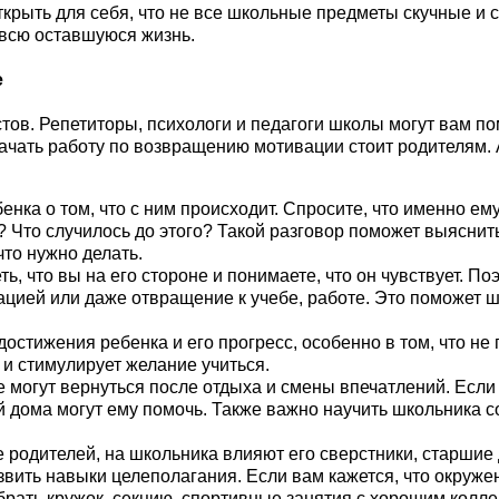
ткрыть для себя, что не все школьные предметы скучные и
 всю оставшуюся жизнь.
е
в. Репетиторы, психологи и педагоги школы могут вам помо
 начать работу по возвращению мотивации стоит родителям. 
енка о том, что с ним происходит. Спросите, что именно ем
? Что случилось до этого? Такой разговор поможет выяснит
что нужно делать.
, что вы на его стороне и понимаете, что он чувствует. По
цией или даже отвращение к учебе, работе. Это поможет ш
остижения ребенка и его прогресс, особенно в том, что не
и стимулирует желание учиться.
е могут вернуться после отдыха и смены впечатлений. Если
й дома могут ему помочь. Также важно научить школьника 
 родителей, на школьника влияют его сверстники, старшие 
ить навыки целеполагания. Если вам кажется, что окружен
брать кружок, секцию, спортивные занятия с хорошим колле