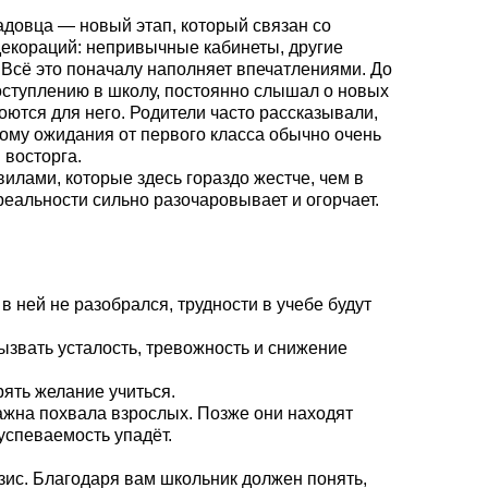
довца — новый этап, который связан со
декораций: непривычные кабинеты, другие
Всё это поначалу наполняет впечатлениями. До
поступлению в школу, постоянно слышал о новых
оются для него. Родители часто рассказывали,
тому ожидания от первого класса обычно очень
 восторга.
вилами, которые здесь гораздо жестче, чем в
 реальности сильно разочаровывает и огорчает.
 ней не разобрался, трудности в учебе будут
ызвать усталость, тревожность и снижение
рять желание учиться.
ажна похвала взрослых. Позже они находят
 успеваемость упадёт.
зис. Благодаря вам школьник должен понять,