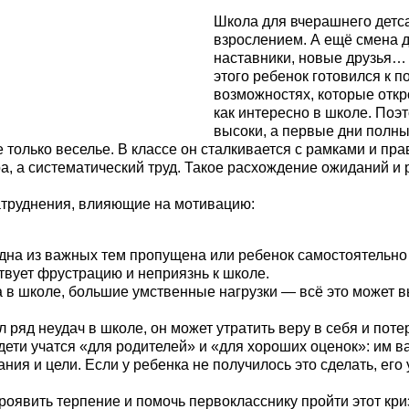
Школа для вчерашнего детса
взрослением. А ещё смена 
наставники, новые друзья… 
этого ребенок готовился к 
возможностях, которые откр
как интересно в школе. Поэ
высоки, а первые дни полны
 только веселье. В классе он сталкивается с рамками и пра
гра, а систематический труд. Такое расхождение ожиданий и
затруднения, влияющие на мотивацию:
одна из важных тем пропущена или ребенок самостоятельно в
ствует фрустрацию и неприязнь к школе.
 в школе, большие умственные нагрузки — всё это может в
 ряд неудач в школе, он может утратить веру в себя и поте
ети учатся «для родителей» и «для хороших оценок»: им в
ия и цели. Если у ребенка не получилось это сделать, его
роявить терпение и помочь первокласснику пройти этот кри