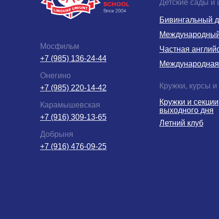
Детские сады и
Бивингальный д
Международный 
Мосфильм
Частная англий
+7 (985) 136-24-44
Международная
Онегино
Кружки, курсы и
+7 (985) 220-14-42
Кружки и секции
Карамышевская
выходного дня
+7 (916) 309-13-65
Летний клуб
Добрыня
+7 (916) 476-09-25