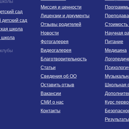
 школы
Миссия и ценности
Программ
етский сад
Лицензии и документы
Преподава
детский сад
Отзывы родителей
Стоимость
ская школа
Новости
Научная р
 школа
Фотогалерея
Питание
Видеогалерея
Медицина
 клубы
Благотворительность
Логопедич
Статьи
Психологи
Сведения об ОО
Музыкальн
Оставить отзыв
Школьная 
Вакансии
Дополните
СМИ о нас
Курс перв
Контакты
Безопаснос
Результаты