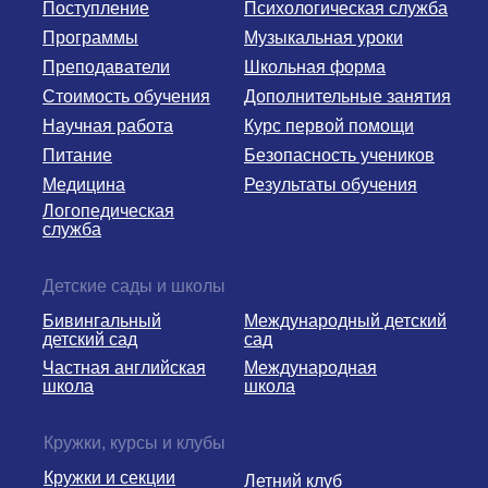
Поступление
Психологическая служба
Программы
Музыкальная уроки
Преподаватели
Школьная форма
Стоимость обучения
Дополнительные занятия
Научная работа
Курс первой помощи
Питание
Безопасность учеников
Медицина
Результаты обучения
Логопедическая
служба
Детские сады и школы
Бивингальный
Международный детский
детский сад
сад
Частная английская
Международная
школа
школа
Кружки, курсы и клубы
Кружки и секции
Летний клуб