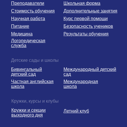
Преподаватели
Школьная форма
Стоимость обучения
Дополнительные занятия
Научная работа
Курс первой помощи
Питание
Безопасность учеников
Медицина
Результаты обучения
Логопедическая
служба
Детские сады и школы
Бивингальный
Международный детский
детский сад
сад
Частная английская
Международная
школа
школа
Кружки, курсы и клубы
Кружки и секции
Летний клуб
выходного дня