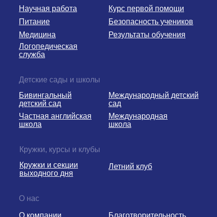
Научная работа
Курс первой помощи
Питание
Безопасность учеников
Медицина
Результаты обучения
Логопедическая
служба
Детские сады и школы
Бивингальный
Международный детский
детский сад
сад
Частная английская
Международная
школа
школа
Кружки, курсы и клубы
Кружки и секции
Летний клуб
выходного дня
О нас
О компании
Благотворительность