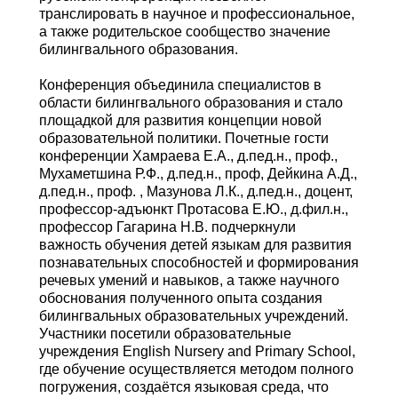
транслировать в научное и профессиональное,
а также родительское сообщество значение
билингвального образования.
Конференция объединила специалистов в
области билингвального образования и стало
площадкой для развития концепции новой
образовательной политики. Почетные гости
конференции Хамраева Е.А., д.пед.н., проф.,
Мухаметшина Р.Ф., д.пед.н., проф, Дейкина А.Д.,
д.пед.н., проф. , Мазунова Л.К., д.пед.н., доцент,
профессор-адъюнкт Протасова Е.Ю., д.фил.н.,
профессор Гагарина Н.В. подчеркнули
важность обучения детей языкам для развития
познавательных способностей и формирования
речевых умений и навыков, а также научного
обоснования полученного опыта создания
билингвальных образовательных учреждений.
Участники посетили образовательные
учреждения English Nursery and Primary School,
где обучение осуществляется методом полного
погружения, создаётся языковая среда, что