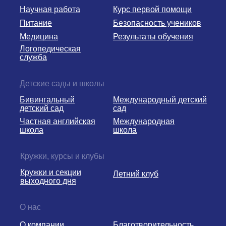
Научная работа
Курс первой помощи
Питание
Безопасность учеников
Медицина
Результаты обучения
Логопедическая
служба
Детские сады и школы
Бивингальный
Международный детский
детский сад
сад
Частная английская
Международная
школа
школа
Кружки, курсы и клубы
Кружки и секции
Летний клуб
выходного дня
О нас
О компании
Благотворительность