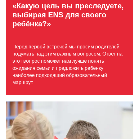
«Какую цель вы преследуете,
выбирая ENS для своего
ребёнка?»
Перед первой встречей мы просим родителей
подумать над этим важным вопросом. Ответ на
этот вопрос поможет нам лучше понять
ожидания семьи и предложить ребёнку
наиболее подходящий образовательный
маршрут.