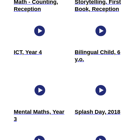
Math - Counting,
Storytelling. First
Reception
Book, Reception
ICT, Year 4
Bilingual Child, 6
y.o.
Mental Maths, Year
Splash Day, 2018
3