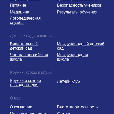
Питание
Безопасность учеников
Медицина
Результаты обучения
Логопедическая
служба
Детские сады и школы
Бивингальный
Международный детский
детский сад
сад
Частная английская
Международная
школа
школа
Кружки, курсы и клубы
Кружки и секции
Летний клуб
выходного дня
О нас
О компании
Благотворительность
Миссия и ценности
Статьи