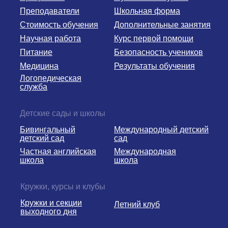
Преподаватели
Школьная форма
Стоимость обучения
Дополнительные занятия
Научная работа
Курс первой помощи
Питание
Безопасность учеников
Медицина
Результаты обучения
Логопедическая
служба
Детские сады и школы
Бивингальный
Международный детский
детский сад
сад
Частная английская
Международная
школа
школа
Кружки, курсы и клубы
Кружки и секции
Летний клуб
выходного дня