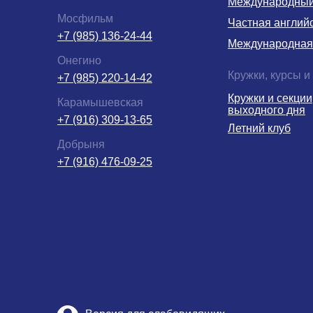
Международный 
Мосфильм
Частная англий
+7 (985) 136-24-44
Международная
Онегино
Кружки, курсы и
+7 (985) 220-14-42
Кружки и секции
Карамышевская
выходного дня
+7 (916) 309-13-65
Летний клуб
Добрыня
+7 (916) 476-09-25