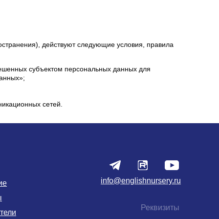
странения), действуют следующие условия, правила
решенных субъектом персональных данных для
данных»;
икационных сетей.
info@englishnursery.ru
ие
ы
Реквизиты
тели