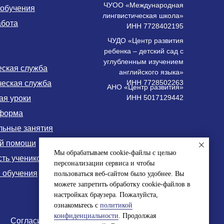
ЧУОО «Международная
 обучения
лингвистическая школа»
абота
ИНН 7728402195
ЧУДО «Центр развития
ребенка – детский сад с
углубленным изучением
еская служба
английского языка»
ИНН 7728502263
ческая служба
АНО «Центр развития»
ИНН 5017129442
ая уроки
форма
льные занятия
ой помощи
Мы обрабатываем cookie-файлы с целью
ть учеников
персонализации сервиса и чтобы
 обучения
пользоваться веб-сайтом было удобнее. Вы
можете запретить обработку cookie-файлов в
настройках браузера. Пожалуйста,
ознакомьтесь с
политикой
конфиденциальности
. Продолжая
Согласие на обработку персональных данных