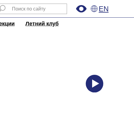
EN
екции
Летний клуб