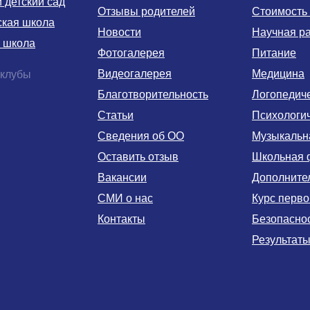
детский сад
Отзывы родителей
Стоимость
ская школа
Новости
Научная р
 школа
Фотогалерея
Питание
Видеогалерея
Медицина
 клубы
Благотворительность
Логопедич
Статьи
Психологи
Сведения об ОО
Музыкальн
Оставить отзыв
Школьная 
Вакансии
Дополните
СМИ о нас
Курс перв
Контакты
Безопаснос
Результаты