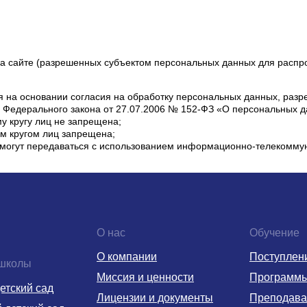
а сайте (разрешенных субъектом персональных данных для распро
я на основании согласия на обработку персональных данных, раз
.1 Федерального закона от 27.07.2006 № 152-ФЗ «О персональных 
 кругу лиц не запрещена;
м кругом лиц запрещена;
огут передаваться с использованием информационно-телекоммун
О нас
Обучение
О компании
Поступлен
 школы
Миссия и ценности
Программ
етский сад
Лицензии и документы
Преподава