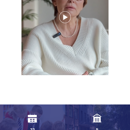
22
5
ГОДА УСПЕШНОЙ
СОВРЕМЕННЫХ
РАБОТЫ
ФИЛИАЛОВ
, ЧАСТИЧНО
В СОБСТВЕННОСТИ
500+
30+
ВЫПУСКНИКОВ
АНГЛОЯЗЫЧНЫХ
УЧИТЕЛЕЙ
С ПЕДАГОГИЧЕСКИМ
ОБРАЗОВАНИЕМ