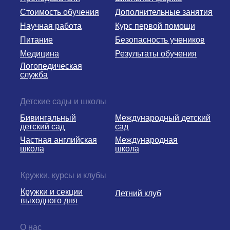
Стоимость обучения
Дополнительные занятия
Научная работа
Курс первой помощи
Питание
Безопасность учеников
Медицина
Результаты обучения
Логопедическая
служба
Детские сады и школы
Бивингальный
Международный детский
детский сад
сад
Частная английская
Международная
школа
школа
Кружки, курсы и клубы
Кружки и секции
Летний клуб
выходного дня
О нас