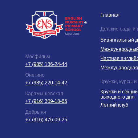
Главная
Детские сады и
Бивингальный д
Международный 
Мосфильм
Частная англий
+7 (985) 136-24-44
Международная
Онегино
Кружки, курсы и
+7 (985) 220-14-42
Кружки и секции
Карамышевская
выходного дня
+7 (916) 309-13-65
Летний клуб
Добрыня
+7 (916) 476-09-25