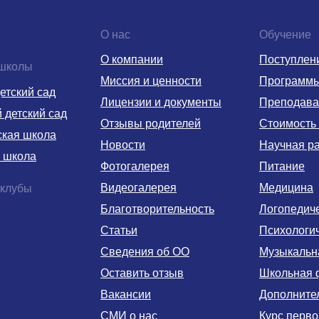
О нас
Обучение
О компании
Поступлен
 школы
Миссия и ценности
Программ
етский сад
Лицензии и документы
Преподава
детский сад
Отзывы родителей
Стоимость
ская школа
Новости
Научная р
 школа
Фотогалерея
Питание
Видеогалерея
Медицина
 клубы
Благотворительность
Логопедич
Статьи
Психологи
Сведения об ОО
Музыкальн
Оставить отзыв
Школьная 
Вакансии
Дополните
СМИ о нас
Курс перв