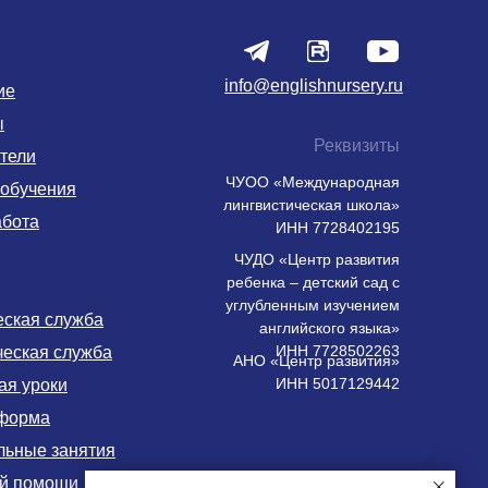
info@englishnursery.ru
ие
ы
Реквизиты
тели
ЧУОО «Международная
 обучения
лингвистическая школа»
абота
ИНН 7728402195
ЧУДО «Центр развития
ребенка – детский сад с
углубленным изучением
еская служба
английского языка»
ИНН 7728502263
ческая служба
АНО «Центр развития»
ИНН 5017129442
ая уроки
форма
льные занятия
ой помощи