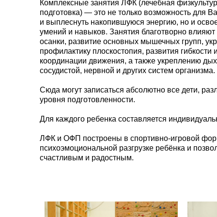
Комплексные занятия ЛФК (лечебная физкульту
подготовка) — это не только возможность для В
и выплеснуть накопившуюся энергию, но и осв
умений и навыков. Занятия благотворно влияю
осанки, развитие основных мышечных групп, укр
профилактику плоскостопия, развития гибкости и
координации движения, а также укреплению дых
сосудистой, нервной и других систем организма.
Сюда могут записаться абсолютно все дети, разли
уровня подготовленности.
Для каждого ребенка составляется индивидуаль
ЛФК и ОФП построены в спортивно-игровой форм
психоэмоциональной разгрузке ребёнка и позвол
счастливым и радостным.