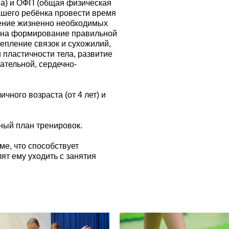
ра) и ОФП (общая физическая
ашего ребёнка провести время
оение жизненно необходимых
т на формирование правильной
епление связок и сухожилий,
 пластичности тела, развитие
ательной, сердечно-
чного возраста (от 4 лет) и
ный план тренировок.
е, что способствует
ят ему уходить с занятия