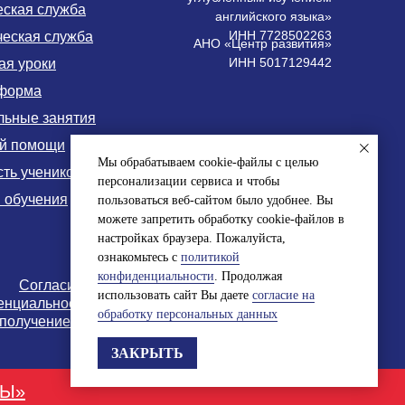
еская служба
английского языка»
ИНН 7728502263
ческая служба
АНО «Центр развития»
ИНН 5017129442
ая уроки
форма
льные занятия
ой помощи
Мы обрабатываем cookie-файлы с целью
ть учеников
персонализации сервиса и чтобы
 обучения
пользоваться веб-сайтом было удобнее. Вы
можете запретить обработку cookie-файлов в
настройках браузера. Пожалуйста,
ознакомьтесь с
политикой
конфиденциальности
. Продолжая
Согласие на обработку персональных данных
использовать сайт Вы даете
согласие на
енциальности и обработки персональных данных
обработку персональных данных
 получение рекламно-информационной рассылки
ЗАКРЫТЬ
ТЫ»