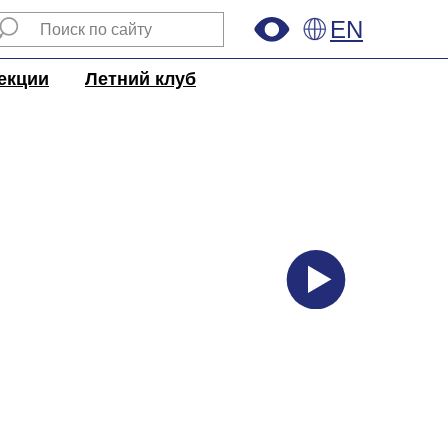
EN
екции
Летний клуб