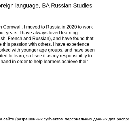
 foreign language, BA Russian Studies
n Cornwall. I moved to Russia in 2020 to work
four years. I have always loved learning
ish, French and Russian), and have found that
e this passion with others. I have experience
worked with younger age groups, and have seen
ted to learn, so I see it as my responsibility to
hand in order to help learners achieve their
а сайте (разрешенных субъектом персональных данных для распро