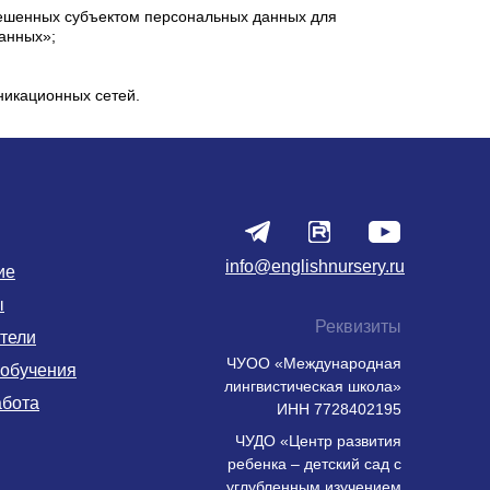
решенных субъектом персональных данных для
данных»;
икационных сетей.
info@englishnursery.ru
ие
ы
Реквизиты
тели
ЧУОО «Международная
 обучения
лингвистическая школа»
абота
ИНН 7728402195
ЧУДО «Центр развития
ребенка – детский сад с
углубленным изучением