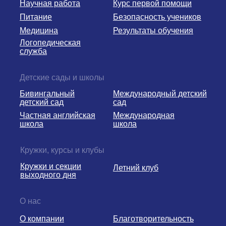
Научная работа
Курс первой помощи
Питание
Безопасность учеников
Медицина
Результаты обучения
Логопедическая
служба
Детские сады и школы
Бивингальный
Международный детский
детский сад
сад
Частная английская
Международная
школа
школа
Кружки, курсы и клубы
Кружки и секции
Летний клуб
выходного дня
О нас
О компании
Благотворительность