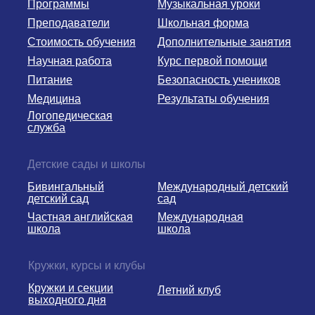
Программы
Музыкальная уроки
Преподаватели
Школьная форма
Стоимость обучения
Дополнительные занятия
Научная работа
Курс первой помощи
Питание
Безопасность учеников
Медицина
Результаты обучения
Логопедическая
служба
Детские сады и школы
Бивингальный
Международный детский
детский сад
сад
Частная английская
Международная
школа
школа
Кружки, курсы и клубы
Кружки и секции
Летний клуб
выходного дня