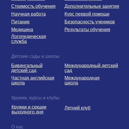
Стоимость обучения
Дополнительные занятия
Научная работа
Курс первой помощи
Питание
Безопасность учеников
Медицина
Результаты обучения
Логопедическая
служба
Детские сады и школы
Бивингальный
Международный детский
детский сад
сад
Частная английская
Международная
школа
школа
Кружки, курсы и клубы
Кружки и секции
Летний клуб
выходного дня
О нас