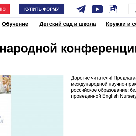
ИЮ
КУПИТЬ ФОРМУ
Обучение
Детский сад и школа
Кружки и с
народной конференци
образованию
Дорогие читатели! Предлаг
международной научно-пра
российское образование: би
проведенной English Nursery