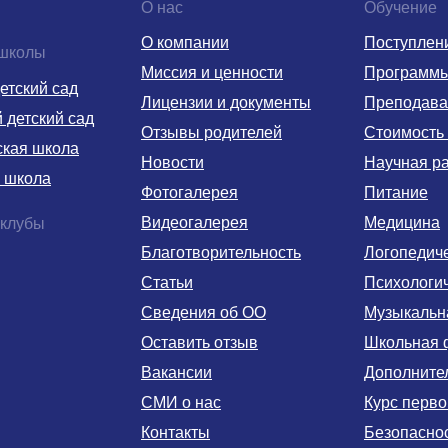
О нас
Обучение
О компании
Поступлен
 школы
Миссия и ценности
Программ
етский сад
Лицензии и документы
Преподава
детский сад
Отзывы родителей
Стоимость
ская школа
Новости
Научная р
 школа
Фотогалерея
Питание
Видеогалерея
Медицина
 клубы
Благотворительность
Логопедич
Статьи
Психологи
Сведения об ОО
Музыкальн
Оставить отзыв
Школьная 
Вакансии
Дополните
СМИ о нас
Курс перв
Контакты
Безопаснос