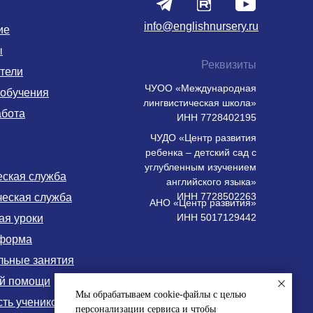
info@englishnursery.ru
ие
ы
Реквизиты
тели
ЧУОО «Международная
 обучения
лингвистическая школа»
абота
ИНН 7728402195
ЧУДО «Центр развития
ребенка – детский сад с
углубленным изучением
еская служба
английского языка»
ИНН 7728502263
ческая служба
АНО «Центр развития»
ИНН 5017129442
ая уроки
форма
льные занятия
ой помощи
Мы обрабатываем cookie-файлы с целью
ть учеников
персонализации сервиса и чтобы