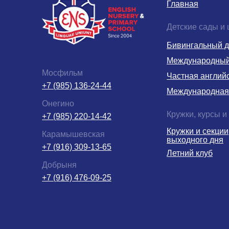
Главная
Детские сады и
Бивингальный д
Международный 
Мосфильм
Частная англий
+7 (985) 136-24-44
Международная
Онегино
Кружки, курсы и
+7 (985) 220-14-42
Кружки и секции
Карамышевская
выходного дня
+7 (916) 309-13-65
Летний клуб
Добрыня
+7 (916) 476-09-25